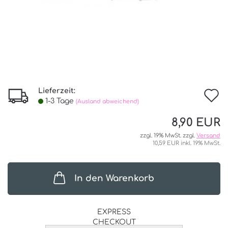
Lieferzeit:
I
1-3 Tage
(Ausland abweichend)
d
8,90 EUR
W
zzgl. 19% MwSt. zzgl.
Versand
10,59 EUR inkl. 19% MwSt.
In den Warenkorb
EXPRESS
CHECKOUT