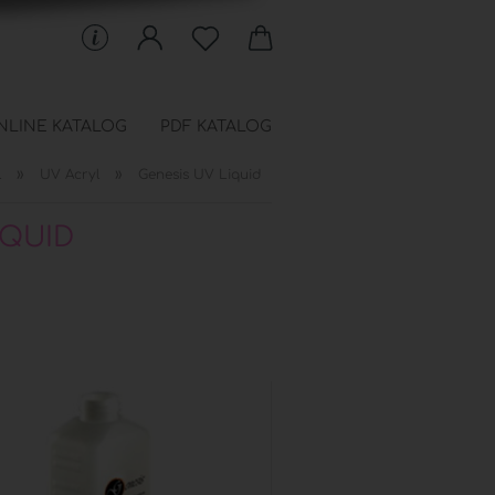
NLINE KATALOG
PDF KATALOG
»
»
l
UV Acryl
Genesis UV Liquid
 Schablonen anzeigen
IQUID
en
chfüllbeutel
onen