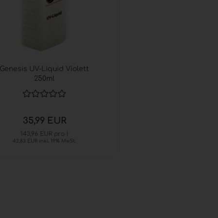
® (GOJO®) anzeigen
L® ADVANCED
esinfektion
 Seifen
® / GOJO® elektronische
er
Genesis UV-Liquid Violett
L® / GOJO® Sets
250ml
L® / GOJO® Zubehör
35,99 EUR
143,96 EUR pro l
42,83 EUR inkl. 19% MwSt.