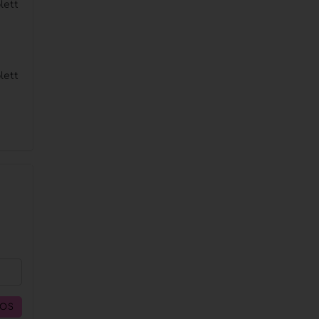
lett
lett
LOS