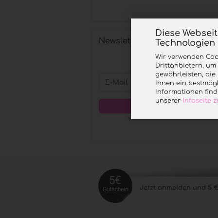
EIN.
Diese Websei
Newsletter-Anmeldung
Technologien
Wir verwenden Coo
Drittanbietern, um
gewährleisten, di
WEITER
E-
Ihnen ein bestmögl
ZUR
Mail
Informationen find
NEWSLETTER-
unserer
Infoseite
ANMELDUNG
ANMELDEN
Jetzt anmelde
n und 5 €