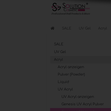
SALE
UV Gel
Acryl
SALE
Flüssigkeiten anzeigen
UV Gel
Reinigen & Entfernen
Acryl
Nagellacke & Coats
Haftung & Kleber
Acryl anzeigen
Pulver (Powder)
Liquid
Elektr. Geräte anzeigen
UV Acryl
Lichthärtungsgeräte
UV Acryl anzeigen
Fräser & Zubehör
Genesis UV Acryl Pulver