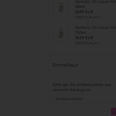
Genesis UV-Liquid Vio
100ml
23,99 EUR
239,90 EUR pro l
Genesis UV-Liquid Vio
250ml
35,99 EUR
143,96 EUR pro l
Schnellkauf
BITTE
Bitte gib die Artikelnummer aus
GIB
unserem Katalog ein.
DIE
ARTIKELNUMMER
AUS
UNSEREM
KATALOG