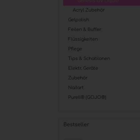
Genesis UV Liquid
Zubehör anzeigen
Acryl Zubehör
Pinsel
Gelpolish
Hilfsmittel & Arbeitsutensilien
Feilen & Buffer
Hygiene & Schutz
Flüssigkeiten
Pflege
Tips & Schablonen
Elektr. Geräte
Zubehör
Nailart
Purell® (GOJO®)
Bestseller