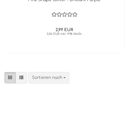
2,99 EUR
3,56 EUR inkl. 19% MwSt.
Sortieren nach
Sortieren nach