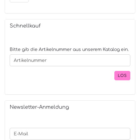
Schnellkauf
BITTE
Bitte gib die Artikelnummer aus unserem Katalog ein.
GIB
DIE
ARTIKELNUMMER
AUS
LOS
UNSEREM
KATALOG
EIN.
Newsletter-Anmeldung
WEITER
E-
ZUR
Mail