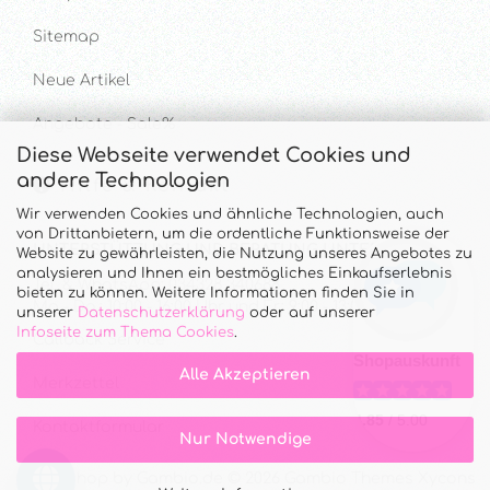
Sitemap
Neue Artikel
Angebote - Sale%
Diese Webseite verwendet Cookies und
andere Technologien
Hilfe & Kontakt
Wir verwenden Cookies und ähnliche Technologien, auch
von Drittanbietern, um die ordentliche Funktionsweise der
UNTERSTÜTZUNG UND BERATUNG UNTER
Website zu gewährleisten, die Nutzung unseres Angebotes zu
analysieren und Ihnen ein bestmögliches Einkaufserlebnis
Tel. & WhatsApp: 034328 340688
bieten zu können. Weitere Informationen finden Sie in
Mo - Do.: 10:00 - 16:00 Uhr und Fr.: 9:00 - 13:00 Uhr
unserer
Datenschutzerklärung
oder auf unserer
Infoseite zum Thema Cookies
.
Callback Service
Alle Akzeptieren
Merkzettel
Kontaktformular
Nur Notwendige
Onlineshop
by Gambio.de © 2026 Gambio Themes
Xycons