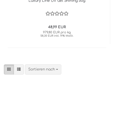
Luxury Line UV Gel Shining 50g
48,99 EUR
979,80 EUR pro kg
58,30 EUR inkl. 19% MwSt.
Sortieren nach
Sortieren nach