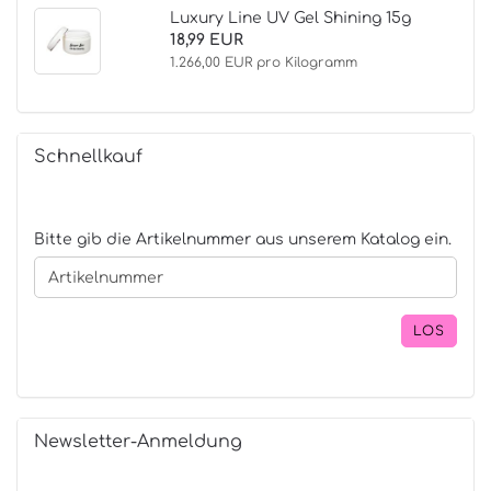
Luxury Line UV Gel Shining 15g
18,99 EUR
1.266,00 EUR pro Kilogramm
Schnellkauf
BITTE
Bitte gib die Artikelnummer aus unserem Katalog ein.
GIB
DIE
ARTIKELNUMMER
AUS
LOS
UNSEREM
KATALOG
EIN.
Newsletter-Anmeldung