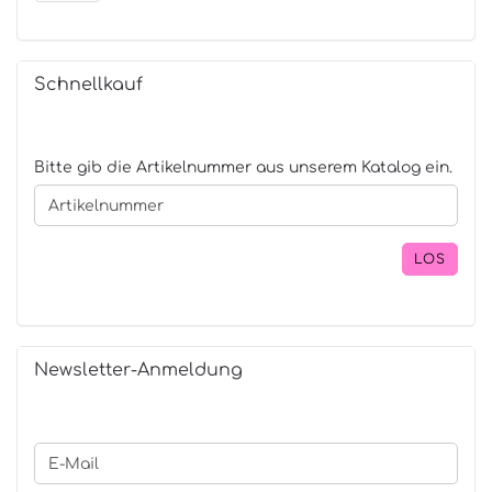
Schnellkauf
BITTE
Bitte gib die Artikelnummer aus unserem Katalog ein.
GIB
DIE
ARTIKELNUMMER
AUS
LOS
UNSEREM
KATALOG
EIN.
Newsletter-Anmeldung
WEITER
E-
ZUR
Mail