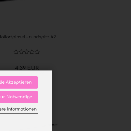
ailartpinsel - rundspitz #2
4,39 EUR
5,22 EUR inkl. 19% MwSt.
lle Akzeptieren
ur Notwendige
ere Informationen