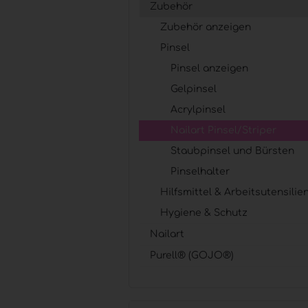
Zubehör
Zubehör anzeigen
Zubehör anzeigen
Pinsel
Hilfsmittel & Arbeitsutensilien
Pinsel
Hygiene & Schutz
Pinsel anzeigen
Gelpinsel
Acrylpinsel
Nailart Pinsel/Striper
Staubpinsel und Bürsten
Pinselhalter
Hilfsmittel & Arbeitsutensilie
Hygiene & Schutz
Nailart
Purell® (GOJO®)