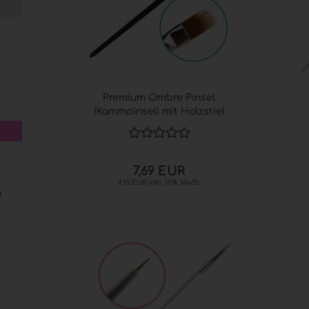
Nailart anzeigen
Purell
Glitter
PUREL
Händed
Strass & Stones
GOJO®
Nail Art Schatz
PURELL
Real Miniature Flowers
Spend
Premium Ombre Pinsel
Stickers
(Kammpinsel) mit Holzstiel
PUREL
PUREL
7,69 EUR
9,15 EUR inkl. 19% MwSt.
n