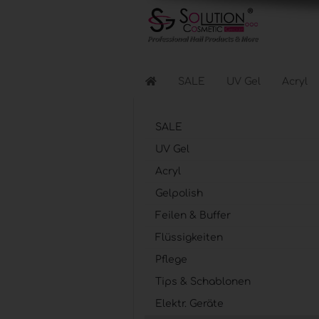
SALE
UV Gel
Acryl
SALE
Flüssigkeiten anzeigen
UV Gel
Reinigen & Entfernen
Acryl
Nagellacke & Coats
Haftung & Kleber
Gelpolish
Feilen & Buffer
Flüssigkeiten
Elektr. Geräte anzeigen
Pflege
Lichthärtungsgeräte
Fräser & Zubehör
Tips & Schablonen
Elektr. Geräte