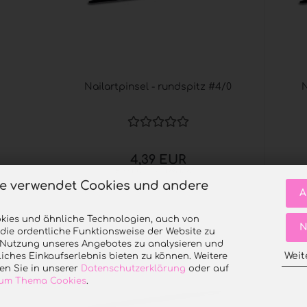
Nailartpinsel - rundspitz #4/0
N
4,39 EUR
5,22 EUR inkl. 19% MwSt.
te verwendet Cookies und andere
A
kies und ähnliche Technologien, auch von
N
 die ordentliche Funktionsweise der Website zu
e Nutzung unseres Angebotes zu analysieren und
Weit
iches Einkaufserlebnis bieten zu können. Weitere
en Sie in unserer
Datenschutzerklärung
oder auf
 zum Thema Cookies
.