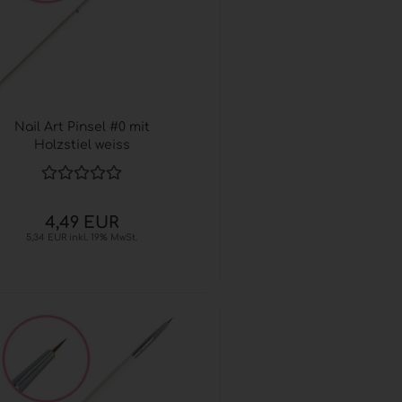
® (GOJO®) anzeigen
L® ADVANCED
esinfektion
 Seifen
® / GOJO® elektronische
er
Nail Art Pinsel #0 mit
L® / GOJO® Sets
Holzstiel weiss
L® / GOJO® Zubehör
4,49 EUR
5,34 EUR inkl. 19% MwSt.