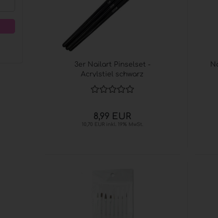
3er Nailart Pinselset -
Na
Acrylstiel schwarz
8,99 EUR
10,70 EUR inkl. 19% MwSt.