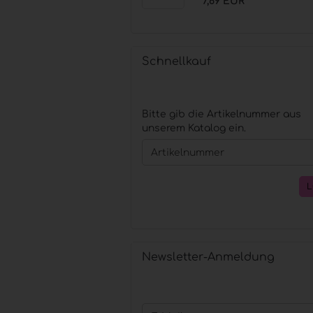
7,69 EUR
Schnellkauf
BITTE
Bitte gib die Artikelnummer aus
GIB
unserem Katalog ein.
DIE
ARTIKELNUMMER
AUS
UNSEREM
KATALOG
EIN.
Newsletter-Anmeldung
WEITER