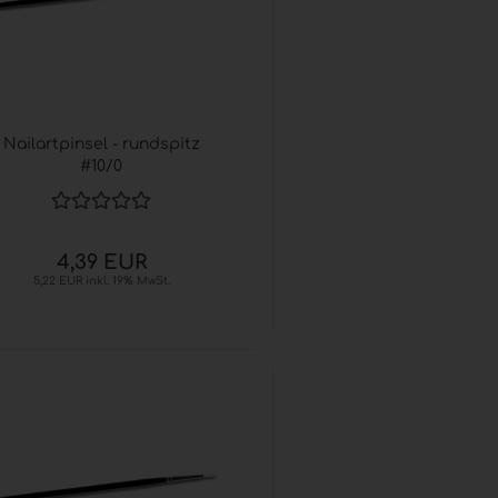
Nailartpinsel - rundspitz
#10/0
4,39 EUR
5,22 EUR inkl. 19% MwSt.