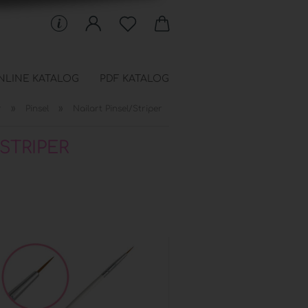
NLINE KATALOG
PDF KATALOG
»
»
r
Pinsel
Nailart Pinsel/Striper
 Schablonen anzeigen
STRIPER
en
chfüllbeutel
onen