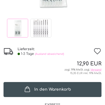
Lieferzeit:
I
1-3 Tage
(Ausland abweichend)
d
12,90 EUR
W
zzgl. 19% MwSt. zzgl.
Versand
15,35 EUR inkl. 19% MwSt.
In den Warenkorb
EXPRESS