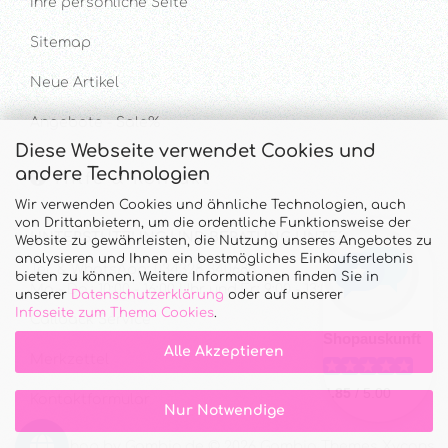
Ihre persönliche Seite
Sitemap
Neue Artikel
Angebote - Sale%
Diese Webseite verwendet Cookies und
andere Technologien
Hilfe & Kontakt
Wir verwenden Cookies und ähnliche Technologien, auch
von Drittanbietern, um die ordentliche Funktionsweise der
UNTERSTÜTZUNG UND BERATUNG UNTER
Website zu gewährleisten, die Nutzung unseres Angebotes zu
analysieren und Ihnen ein bestmögliches Einkaufserlebnis
Tel. & WhatsApp: 034328 340688
bieten zu können. Weitere Informationen finden Sie in
Mo - Do.: 10:00 - 16:00 Uhr und Fr.: 9:00 - 13:00 Uhr
unserer
Datenschutzerklärung
oder auf unserer
Infoseite zum Thema Cookies
.
Callback Service
Alle Akzeptieren
Merkzettel
Kontaktformular
Nur Notwendige
Onlineshop
by Gambio.de © 2026 Gambio Themes
Xycons