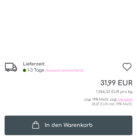
Lieferzeit:
I
1-3 Tage
(Ausland abweichend)
d
31,99 EUR
W
1.066,33 EUR pro kg
zzgl. 19% MwSt. zzgl.
Versand
38,07 EUR inkl. 19% MwSt.
In den Warenkorb