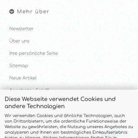
Mehr über
Newsletter
Über uns
Ihre persönliche Seite
Sitemap
Neue Artikel
Angebote - Sale%
Diese Webseite verwendet Cookies und
andere Technologien
Hilfe & Kontakt
Wir verwenden Cookies und ähnliche Technologien, auch
von Drittanbietern, um die ordentliche Funktionsweise der
UNTERSTÜTZUNG UND BERATUNG UNTER
Website zu gewährleisten, die Nutzung unseres Angebotes zu
analysieren und Ihnen ein bestmögliches Einkaufserlebnis
Tel. & WhatsApp: 034328 340688
bieten zu können. Weitere Informationen finden Sie in