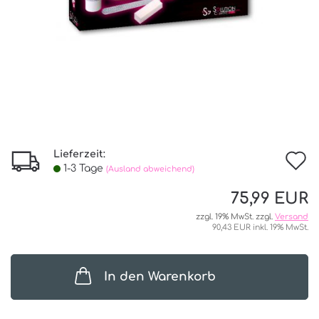
Lieferzeit:
I
1-3 Tage
(Ausland abweichend)
d
75,99 EUR
W
zzgl. 19% MwSt. zzgl.
Versand
90,43 EUR inkl. 19% MwSt.
In den Warenkorb