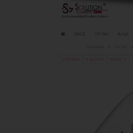
SALE
UV Gel
Acryl
»
Startseite
UV Gel
Flüssigkeiten anzeigen
« Erster
« zurück
weiter »
Reinigen & Entfernen
Nagellacke & Coats
Haftung & Kleber
Elektr. Geräte anzeigen
Lichthärtungsgeräte
Fräser & Zubehör