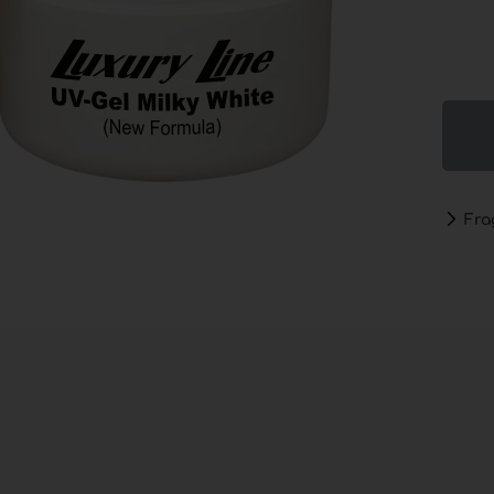
Nailart anzeigen
Purell
Glitter
PUREL
Händed
Strass & Stones
GOJO®
Nail Art Schatz
PURELL
Real Miniature Flowers
Spend
Stickers
PUREL
PUREL
Fra