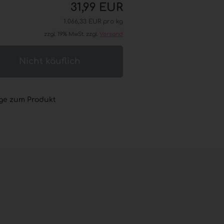
31,99 EUR
® (GOJO®) anzeigen
L® ADVANCED
1.066,33 EUR pro kg
esinfektion
zzgl. 19% MwSt. zzgl.
Versand
 Seifen
® / GOJO® elektronische
er
L® / GOJO® Sets
L® / GOJO® Zubehör
ge zum Produkt