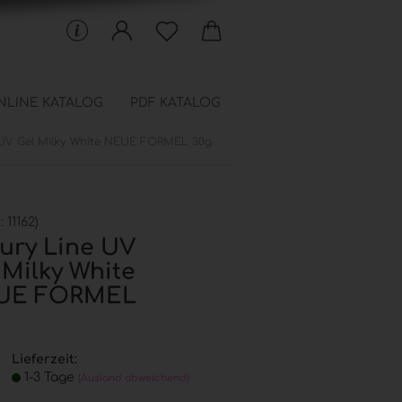
NLINE KATALOG
PDF KATALOG
 UV Gel Milky White NEUE FORMEL 30g
 Schablonen anzeigen
en
chfüllbeutel
.:
11162
)
onen
ury Line UV
 Milky White
UE FORMEL
Lieferzeit:
1-3 Tage
(Ausland abweichend)