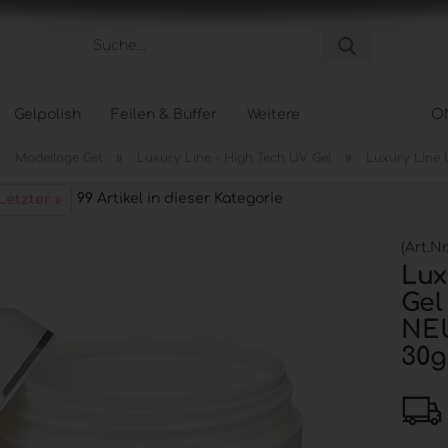
Suche...
Gelpolish
Feilen & Buffer
Weitere
O
»
»
»
Modellage Gel
Luxury Line - High Tech UV Gel
Luxury Line
Pflege anzeigen
Tips &
99
Artikel in dieser Kategorie
Letzter »
Hand- und Nagelpflege
Tipbox
Körperpflege
Tip Na
(Art.Nr
Fußpflege
Schabl
Lux
Gel
NE
30g