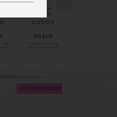
d
Diamond
Luxury Line
l
Color Gel
UV Gel Dark...
Luminous...
R
9,90 EUR
18,99 EUR
ro kg
1.650,00 EUR pro kg
1.266,00 EUR pro kg
% MwSt.
11,78 EUR inkl. 19% MwSt.
22,60 EUR inkl. 19% MwSt.