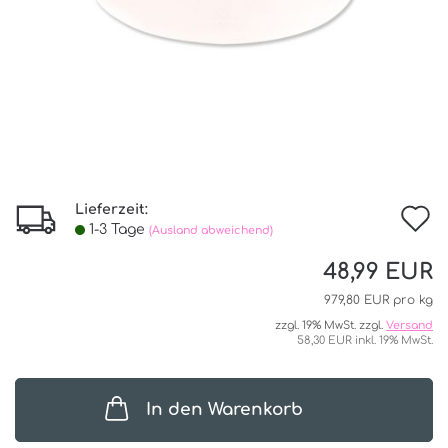
Lieferzeit:
I
1-3 Tage
(Ausland abweichend)
d
48,99 EUR
W
979,80 EUR pro kg
zzgl. 19% MwSt. zzgl.
Versand
58,30 EUR inkl. 19% MwSt.
In den Warenkorb