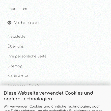
Impressum
Mehr über
Newsletter
Über uns
Ihre persönliche Seite
Sitemap
Neue Artikel
Angebote - Sale%
Diese Webseite verwendet Cookies und
andere Technologien
Hilfe & Kontakt
Wir verwenden Cookies und ähnliche Technologien, auch
von Drittanbietern, um die ordentliche Funktionsweise der