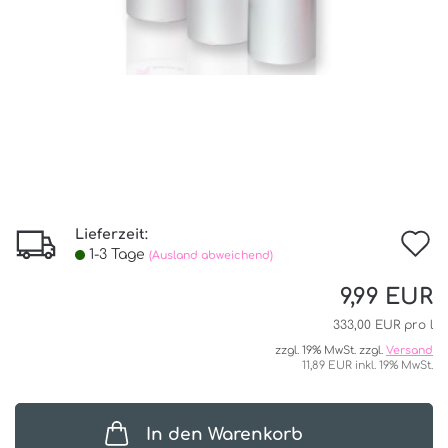
Lieferzeit:
I
1-3 Tage
(Ausland abweichend)
d
9,99 EUR
W
333,00 EUR pro l
zzgl. 19% MwSt. zzgl.
Versand
11,89 EUR inkl. 19% MwSt.
In den Warenkorb