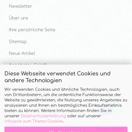
Newsletter
Über uns
Ihre persönliche Seite
Sitemap
Neue Artikel
Angebote - Sale%
Diese Webseite verwendet Cookies und
andere Technologien
Hilfe & Kontakt
Wir verwenden Cookies und ähnliche Technologien, auch
von Drittanbietern, um die ordentliche Funktionsweise der
UNTERSTÜTZUNG UND BERATUNG UNTER
Website zu gewährleisten, die Nutzung unseres Angebotes zu
analysieren und Ihnen ein bestmögliches Einkaufserlebnis
Tel. & WhatsApp: 034328 340688
bieten zu können. Weitere Informationen finden Sie in
Mo - Do.: 10:00 - 16:00 Uhr und Fr.: 9:00 - 13:00 Uhr
unserer
Datenschutzerklärung
oder auf unserer
Infoseite zum Thema Cookies
.
Callback Service