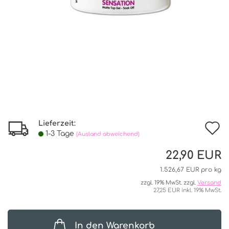
Lieferzeit:
I
1-3 Tage
(Ausland abweichend)
d
22,90 EUR
W
1.526,67 EUR pro kg
zzgl. 19% MwSt. zzgl.
Versand
27,25 EUR inkl. 19% MwSt.
In den Warenkorb