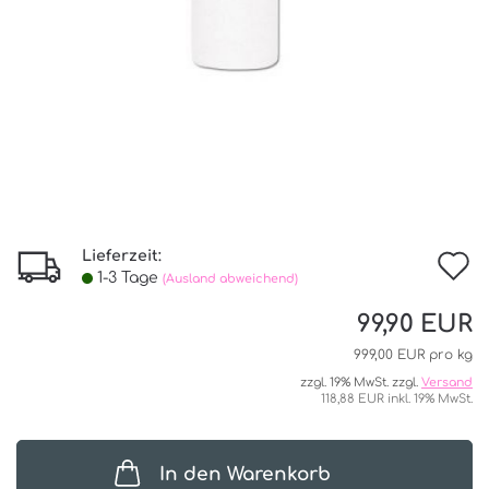
Lieferzeit:
I
1-3 Tage
(Ausland abweichend)
d
99,90 EUR
W
999,00 EUR pro kg
zzgl. 19% MwSt. zzgl.
Versand
118,88 EUR inkl. 19% MwSt.
In den Warenkorb