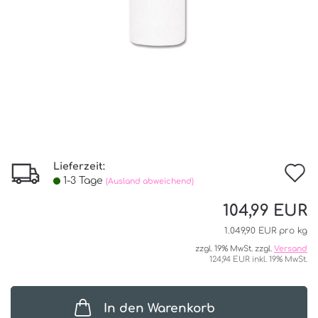
Lieferzeit:
I
1-3 Tage
(Ausland abweichend)
d
104,99 EUR
W
1.049,90 EUR pro kg
zzgl. 19% MwSt. zzgl.
Versand
124,94 EUR inkl. 19% MwSt.
In den Warenkorb