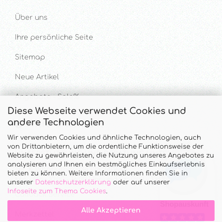
Über uns
Ihre persönliche Seite
Sitemap
Neue Artikel
Angebote - Sale%
Diese Webseite verwendet Cookies und
andere Technologien
Hilfe & Kontakt
Wir verwenden Cookies und ähnliche Technologien, auch
von Drittanbietern, um die ordentliche Funktionsweise der
UNTERSTÜTZUNG UND BERATUNG UNTER
Website zu gewährleisten, die Nutzung unseres Angebotes zu
analysieren und Ihnen ein bestmögliches Einkaufserlebnis
Tel. & WhatsApp: 034328 340688
bieten zu können. Weitere Informationen finden Sie in
Mo - Do.: 10:00 - 16:00 Uhr und Fr.: 9:00 - 13:00 Uhr
unserer
Datenschutzerklärung
oder auf unserer
Infoseite zum Thema Cookies
.
Callback Service
Alle Akzeptieren
Merkzettel