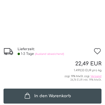
Lieferzeit:
I
1-3 Tage
(Ausland abweichend)
d
22,49 EUR
W
1.499,33 EUR pro kg
zzgl. 19% MwSt. zzgl.
Versand
26,76 EUR inkl. 19% MwSt.
In den Warenkorb