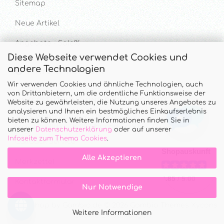
Sitemap
Neue Artikel
Angebote - Sale%
Diese Webseite verwendet Cookies und
andere Technologien
Hilfe & Kontakt
Wir verwenden Cookies und ähnliche Technologien, auch
von Drittanbietern, um die ordentliche Funktionsweise der
UNTERSTÜTZUNG UND BERATUNG UNTER
Website zu gewährleisten, die Nutzung unseres Angebotes zu
analysieren und Ihnen ein bestmögliches Einkaufserlebnis
Tel. & WhatsApp: 034328 340688
bieten zu können. Weitere Informationen finden Sie in
Mo - Do.: 10:00 - 16:00 Uhr und Fr.: 9:00 - 13:00 Uhr
unserer
Datenschutzerklärung
oder auf unserer
Infoseite zum Thema Cookies
.
Callback Service
Alle Akzeptieren
Merkzettel
Kontaktformular
Nur Notwendige
Onlineshop
by Gambio.de © 2026 Gambio Themes
Xycons
Weitere Informationen
Cookie Einstellungen