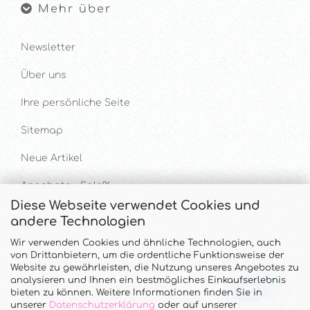
Mehr über
Newsletter
Über uns
Ihre persönliche Seite
Sitemap
Neue Artikel
Angebote - Sale%
Diese Webseite verwendet Cookies und
andere Technologien
Hilfe & Kontakt
Wir verwenden Cookies und ähnliche Technologien, auch
von Drittanbietern, um die ordentliche Funktionsweise der
UNTERSTÜTZUNG UND BERATUNG UNTER
Website zu gewährleisten, die Nutzung unseres Angebotes zu
analysieren und Ihnen ein bestmögliches Einkaufserlebnis
Tel. & WhatsApp: 034328 340688
bieten zu können. Weitere Informationen finden Sie in
Mo - Do.: 10:00 - 16:00 Uhr und Fr.: 9:00 - 13:00 Uhr
unserer
Datenschutzerklärung
oder auf unserer