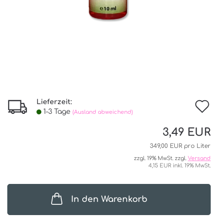
Lieferzeit:
I
1-3 Tage
(Ausland abweichend)
d
3,49 EUR
W
349,00 EUR pro Liter
zzgl. 19% MwSt. zzgl.
Versand
4,15 EUR inkl. 19% MwSt.
In den Warenkorb