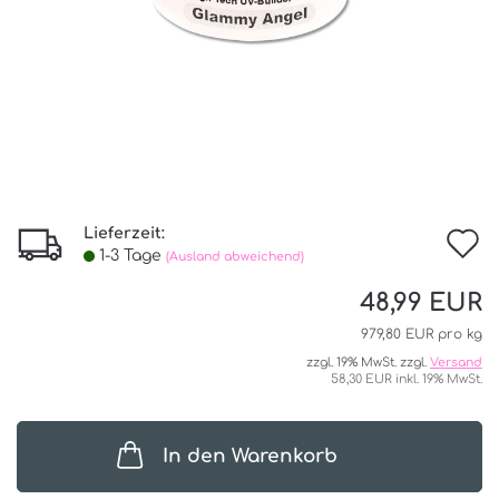
Lieferzeit:
I
1-3 Tage
(Ausland abweichend)
d
48,99 EUR
W
979,80 EUR pro kg
zzgl. 19% MwSt. zzgl.
Versand
58,30 EUR inkl. 19% MwSt.
In den Warenkorb