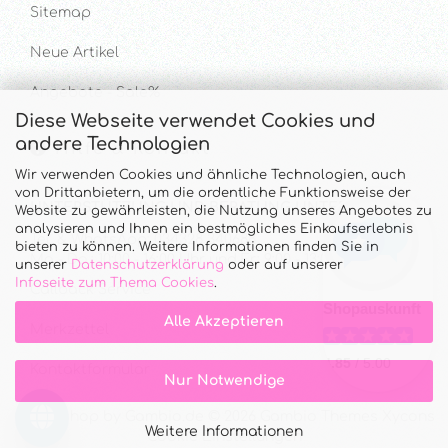
Sitemap
Neue Artikel
Angebote - Sale%
Diese Webseite verwendet Cookies und
andere Technologien
Hilfe & Kontakt
Wir verwenden Cookies und ähnliche Technologien, auch
von Drittanbietern, um die ordentliche Funktionsweise der
UNTERSTÜTZUNG UND BERATUNG UNTER
Website zu gewährleisten, die Nutzung unseres Angebotes zu
analysieren und Ihnen ein bestmögliches Einkaufserlebnis
Tel. & WhatsApp: 034328 340688
bieten zu können. Weitere Informationen finden Sie in
Mo - Do.: 10:00 - 16:00 Uhr und Fr.: 9:00 - 13:00 Uhr
unserer
Datenschutzerklärung
oder auf unserer
Infoseite zum Thema Cookies
.
Callback Service
Alle Akzeptieren
Merkzettel
Kontaktformular
Nur Notwendige
Onlineshop
by Gambio.de © 2026 Gambio Themes
Xycons
Weitere Informationen
Cookie Einstellungen