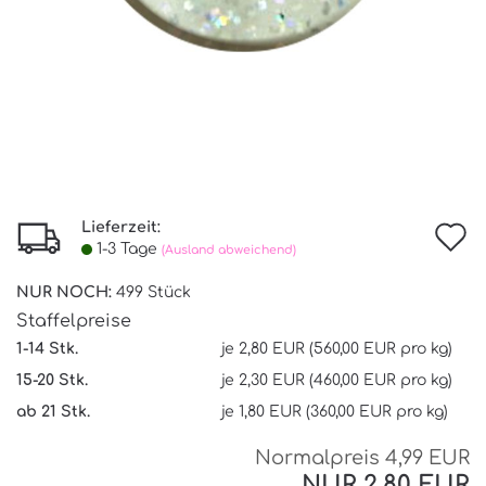
Lieferzeit:
I
1-3 Tage
(Ausland abweichend)
d
NUR NOCH:
499
Stück
W
Staffelpreise
1-14 Stk.
je 2,80 EUR (560,00 EUR pro kg)
15-20 Stk.
je 2,30 EUR (460,00 EUR pro kg)
ab 21 Stk.
je 1,80 EUR (360,00 EUR pro kg)
Normalpreis 4,99 EUR
NUR 2,80 EUR