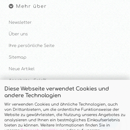
Mehr über
Newsletter
Über uns
Ihre persönliche Seite
Sitemap
Neue Artikel
Angebote - Sale%
Diese Webseite verwendet Cookies und
andere Technologien
Hilfe & Kontakt
Wir verwenden Cookies und ähnliche Technologien, auch
von Drittanbietern, um die ordentliche Funktionsweise der
UNTERSTÜTZUNG UND BERATUNG UNTER
Website zu gewährleisten, die Nutzung unseres Angebotes zu
analysieren und Ihnen ein bestmögliches Einkaufserlebnis
Tel. & WhatsApp: 034328 340688
bieten zu können. Weitere Informationen finden Sie in
Mo - Do.: 10:00 - 16:00 Uhr und Fr.: 9:00 - 13:00 Uhr