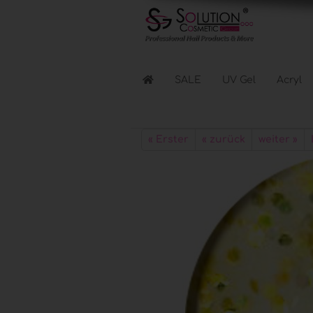
SALE
UV Gel
Acryl
Flüssigkeiten anzeigen
« Erster
« zurück
weiter »
Reinigen & Entfernen
Nagellacke & Coats
Haftung & Kleber
Elektr. Geräte anzeigen
Lichthärtungsgeräte
Fräser & Zubehör