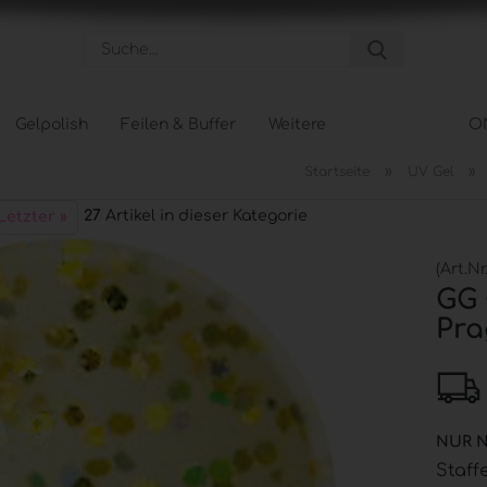
Suche...
Gelpolish
Feilen & Buffer
Weitere
O
»
»
Startseite
UV Gel
Pflege anzeigen
Tips &
27
Artikel in dieser Kategorie
Letzter »
Hand- und Nagelpflege
Tipbox
Körperpflege
Tip Na
(Art.Nr
Fußpflege
Schabl
GG 
Pra
NUR 
Staff