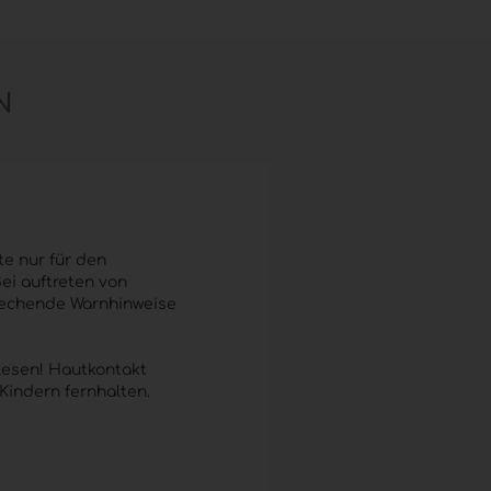
N
te nur für den
ei auftreten von
prechende Warnhinweise
lesen! Hautkontakt
Kindern fernhalten.