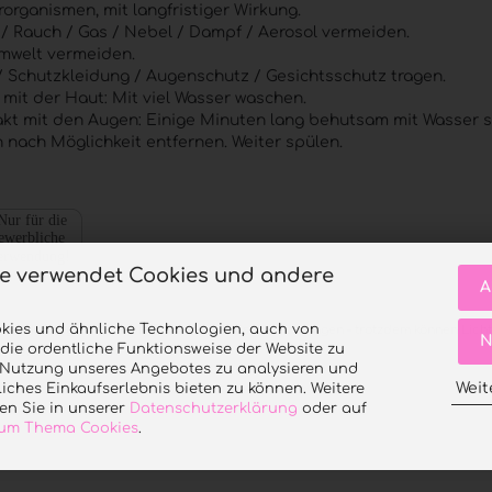
rorganismen, mit langfristiger Wirkung.
 / Rauch / Gas / Nebel / Dampf / Aerosol vermeiden.
Umwelt vermeiden.
 Schutzkleidung / Augenschutz / Gesichtsschutz tragen.
mit der Haut: Mit viel Wasser waschen.
akt mit den Augen: Einige Minuten lang behutsam mit Wasser s
nach Möglichkeit entfernen. Weiter spülen.
te verwendet Cookies und andere
A
kies und ähnliche Technologien, auch von
roduktfotografie, um die Farben realistisch einzufangen – trotzdem können Lich
N
 die ordentliche Funktionsweise der Website zu
n leicht verändern.
e Nutzung unseres Angebotes zu analysieren und
Weit
iches Einkaufserlebnis bieten zu können. Weitere
en Sie in unserer
Datenschutzerklärung
oder auf
 zum Thema Cookies
.