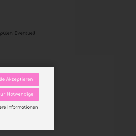
pülen. Eventuell
lle Akzeptieren
t, Kamera und
ur Notwendige
ere Informationen