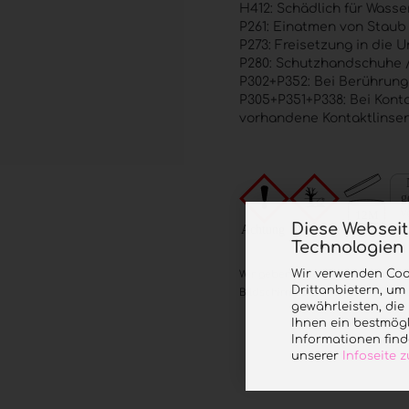
H412: Schädlich für Wasse
P261: Einatmen von Staub
P273: Freisetzung in die 
P280: Schutzhandschuhe /
P302+P352: Bei Berührung 
P305+P351+P338: Bei Kont
vorhandene Kontaktlinsen 
Diese Websei
Technologien
Wir verwenden Coo
Wir geben unser Bestes bei der P
Drittanbietern, um
Bildschirmdarstellung den Farbto
gewährleisten, di
Ihnen ein bestmögl
Informationen find
unserer
Infoseite