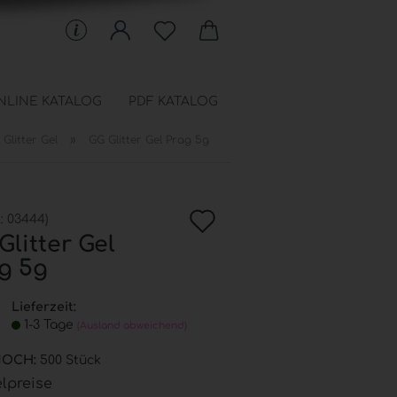
NLINE KATALOG
PDF KATALOG
»
Glitter Gel
GG Glitter Gel Prag 5g
 Schablonen anzeigen
en
In
chfüllbeutel
.:
03444
)
onen
Glitter Gel
die
g 5g
Wunschkiste
Lieferzeit:
1-3 Tage
(Ausland abweichend)
NOCH:
500
Stück
elpreise