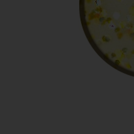
Zubehör anzeigen
Pinsel
Hilfsmittel & Arbeitsutensilien
Hygiene & Schutz