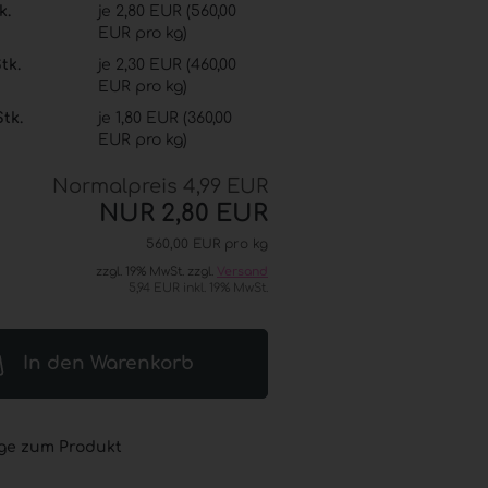
k.
je 2,80 EUR (560,00
® (GOJO®) anzeigen
EUR pro kg)
L® ADVANCED
tk.
je 2,30 EUR (460,00
esinfektion
EUR pro kg)
 Seifen
Stk.
je 1,80 EUR (360,00
® / GOJO® elektronische
EUR pro kg)
er
L® / GOJO® Sets
Normalpreis 4,99 EUR
L® / GOJO® Zubehör
NUR 2,80 EUR
560,00 EUR pro kg
zzgl. 19% MwSt. zzgl.
Versand
5,94 EUR inkl. 19% MwSt.
In den Warenkorb
ge zum Produkt