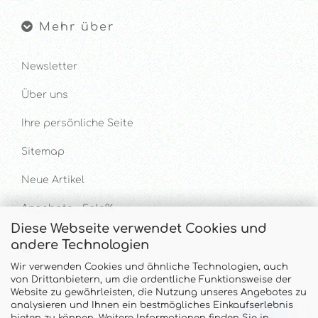
Mehr über
Newsletter
Über uns
Ihre persönliche Seite
Sitemap
Neue Artikel
Angebote - Sale%
Diese Webseite verwendet Cookies und
andere Technologien
Hilfe & Kontakt
Wir verwenden Cookies und ähnliche Technologien, auch
von Drittanbietern, um die ordentliche Funktionsweise der
UNTERSTÜTZUNG UND BERATUNG UNTER
Website zu gewährleisten, die Nutzung unseres Angebotes zu
analysieren und Ihnen ein bestmögliches Einkaufserlebnis
Tel. & WhatsApp: 034328 340688
bieten zu können. Weitere Informationen finden Sie in