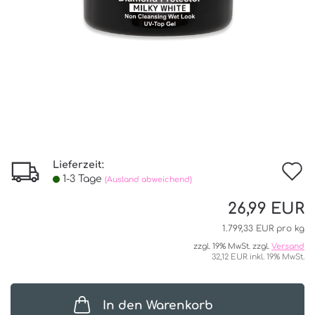
Lieferzeit:
I
1-3 Tage
(Ausland abweichend)
d
26,99 EUR
W
1.799,33 EUR pro kg
zzgl. 19% MwSt. zzgl.
Versand
32,12 EUR inkl. 19% MwSt.
In den Warenkorb