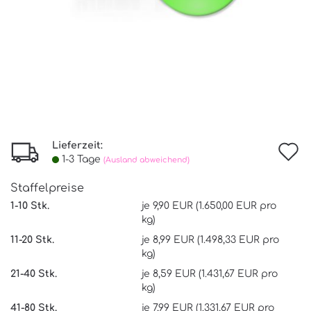
Lieferzeit:
I
1-3 Tage
(Ausland abweichend)
d
Staffelpreise
W
1-10 Stk.
je 9,90 EUR (1.650,00 EUR pro
kg)
11-20 Stk.
je 8,99 EUR (1.498,33 EUR pro
kg)
21-40 Stk.
je 8,59 EUR (1.431,67 EUR pro
kg)
41-80 Stk.
je 7,99 EUR (1.331,67 EUR pro