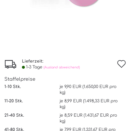
Lieferzeit:
I
1-3 Tage
(Ausland abweichend)
d
Staffelpreise
W
1-10 Stk.
je 9,90 EUR (1.650,00 EUR pro
kg)
11-20 Stk.
je 8,99 EUR (1.498,33 EUR pro
kg)
21-40 Stk.
je 8,59 EUR (1.431,67 EUR pro
kg)
41-80 Stk.
je 7,99 EUR (1.331,67 EUR pro