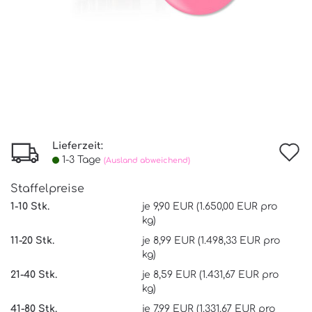
Lieferzeit:
I
1-3 Tage
(Ausland abweichend)
d
Staffelpreise
W
1-10 Stk.
je 9,90 EUR (1.650,00 EUR pro
kg)
11-20 Stk.
je 8,99 EUR (1.498,33 EUR pro
kg)
21-40 Stk.
je 8,59 EUR (1.431,67 EUR pro
kg)
41-80 Stk.
je 7,99 EUR (1.331,67 EUR pro