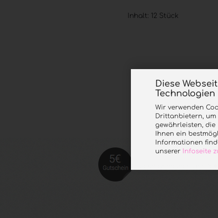
Inhalt: 12 Stück
Diese Websei
Technologien
Wir verwenden Coo
Drittanbietern, um
gewährleisten, di
Ihnen ein bestmögl
Informationen find
unserer
Infoseite
Jetzt anmelde
n und 5 €