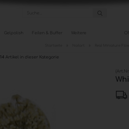
Suche...
Gelpolish
Feilen & Buffer
Weitere
O
»
»
Startseite
Nailart
Real Miniature Flo
Pflege anzeigen
Tips &
14
Artikel in dieser Kategorie
Hand- und Nagelpflege
Tipbox
Körperpflege
Tip Na
(Art.Nr
Fußpflege
Schabl
Whi