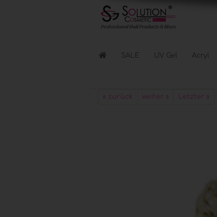
SALE
UV Gel
Acryl
Flüssigkeiten anzeigen
« zurück
weiter »
Letzter »
Reinigen & Entfernen
Nagellacke & Coats
Haftung & Kleber
Elektr. Geräte anzeigen
Lichthärtungsgeräte
Fräser & Zubehör