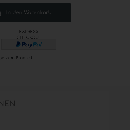
® (GOJO®) anzeigen
In den Warenkorb
L® ADVANCED
esinfektion
 Seifen
EXPRESS
® / GOJO® elektronische
CHECKOUT
er
L® / GOJO® Sets
L® / GOJO® Zubehör
ge zum Produkt
NEN