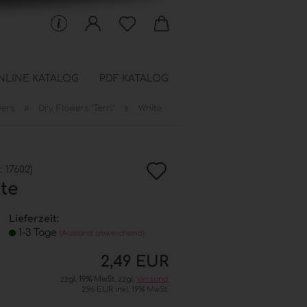
NLINE KATALOG
PDF KATALOG
»
»
wers
Dry Flowers "Terri"
White
 Schablonen anzeigen
en
In
chfüllbeutel
.:
17602
)
onen
te
die
Wunschkiste
Lieferzeit:
1-3 Tage
(Ausland abweichend)
2,49 EUR
zzgl. 19% MwSt. zzgl.
Versand
2,96 EUR inkl. 19% MwSt.