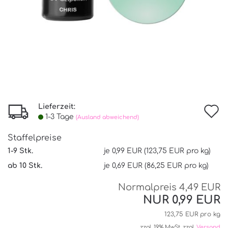
Lieferzeit:
I
1-3 Tage
(Ausland abweichend)
d
Staffelpreise
W
1-9 Stk.
je 0,99 EUR (123,75 EUR pro kg)
ab 10 Stk.
je 0,69 EUR (86,25 EUR pro kg)
Normalpreis 4,49 EUR
NUR 0,99 EUR
123,75 EUR pro kg
zzgl. 19% MwSt. zzgl.
Versand