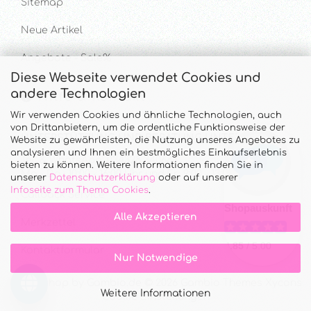
Sitemap
Neue Artikel
Angebote - Sale%
Diese Webseite verwendet Cookies und
andere Technologien
Hilfe & Kontakt
Wir verwenden Cookies und ähnliche Technologien, auch
von Drittanbietern, um die ordentliche Funktionsweise der
UNTERSTÜTZUNG UND BERATUNG UNTER
Website zu gewährleisten, die Nutzung unseres Angebotes zu
analysieren und Ihnen ein bestmögliches Einkaufserlebnis
Tel. & WhatsApp: 034328 340688
bieten zu können. Weitere Informationen finden Sie in
Mo - Do.: 10:00 - 16:00 Uhr und Fr.: 9:00 - 13:00 Uhr
unserer
Datenschutzerklärung
oder auf unserer
Infoseite zum Thema Cookies
.
Callback Service
Alle Akzeptieren
Merkzettel
Kontaktformular
Nur Notwendige
Onlineshop
by Gambio.de © 2026 Gambio Themes
Xycons
Weitere Informationen
Cookie Einstellungen