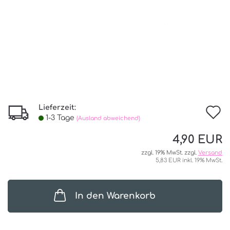
Lieferzeit:
I
1-3 Tage
(Ausland abweichend)
d
4,90 EUR
W
zzgl. 19% MwSt. zzgl.
Versand
5,83 EUR inkl. 19% MwSt.
In den Warenkorb