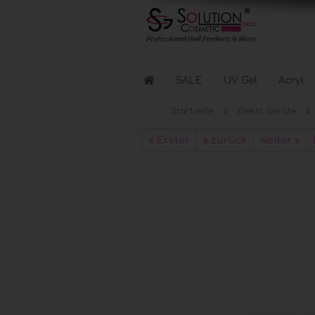
SALE
UV Gel
Acryl
»
»
Startseite
Elektr. Geräte
Flüssigkeiten anzeigen
« Erster
« zurück
weiter »
Reinigen & Entfernen
Nagellacke & Coats
Haftung & Kleber
Elektr. Geräte anzeigen
Lichthärtungsgeräte
Fräser & Zubehör