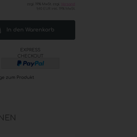
zzgl. 19% MwSt. zzgl.
Versand
® (GOJO®) anzeigen
9,40 EUR inkl. 19% MwSt.
L® ADVANCED
esinfektion
 Seifen
In den Warenkorb
® / GOJO® elektronische
er
L® / GOJO® Sets
EXPRESS
CHECKOUT
L® / GOJO® Zubehör
ge zum Produkt
NEN