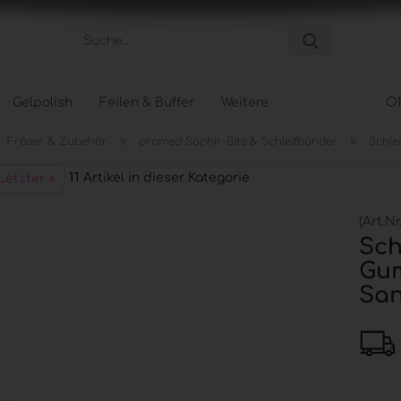
Suche...
Gelpolish
Feilen & Buffer
Weitere
O
»
»
Fräser & Zubehör
promed Saphir-Bits & Schleifbänder
Schle
Pflege anzeigen
Tips &
11
Artikel in dieser Kategorie
Letzter »
Hand- und Nagelpflege
Tipbox
Körperpflege
Tip Na
(Art.Nr
Fußpflege
Schabl
Sch
Gum
Sa