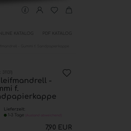
NLINE KATALOG
PDF KATALOG
ifmandrell - Gummi f. Sandpapierkappe
 Schablonen anzeigen
en
In
chfüllbeutel
.:
31131
)
onen
leifmandrell -
die
mi f.
Wunschkiste
ndpapierkappe
Lieferzeit:
1-3 Tage
(Ausland abweichend)
7,90 EUR