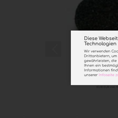
Diese Websei
Technologien
Wir verwenden Coo
Sandpapier-Kapp
Drittanbietern, um
gewährleisten, di
Ihnen ein bestmögl
Informationen find
unserer
Infoseite
69,90 
83,18 EUR inkl. 