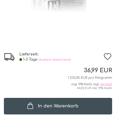
Lieferzeit:
I
1-3 Tage
(Ausland abweichend)
d
36,99 EUR
W
1.233,00 EUR pro Kilogramm
zzgl. 19% MwSt. zzgl.
Versand
44,02 EUR inkl. 19% MwSt.
In den Warenkorb