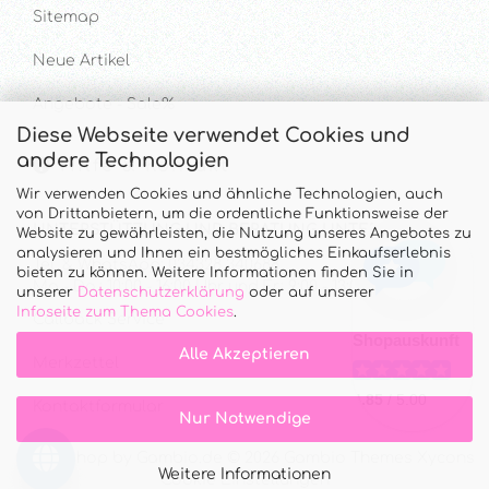
Sitemap
Neue Artikel
Angebote - Sale%
Diese Webseite verwendet Cookies und
andere Technologien
Hilfe & Kontakt
Wir verwenden Cookies und ähnliche Technologien, auch
von Drittanbietern, um die ordentliche Funktionsweise der
UNTERSTÜTZUNG UND BERATUNG UNTER
Website zu gewährleisten, die Nutzung unseres Angebotes zu
analysieren und Ihnen ein bestmögliches Einkaufserlebnis
Tel. & WhatsApp: 034328 340688
bieten zu können. Weitere Informationen finden Sie in
Mo - Do.: 10:00 - 16:00 Uhr und Fr.: 9:00 - 13:00 Uhr
unserer
Datenschutzerklärung
oder auf unserer
Infoseite zum Thema Cookies
.
Callback Service
Alle Akzeptieren
Merkzettel
Kontaktformular
Nur Notwendige
Onlineshop
by Gambio.de © 2026 Gambio Themes
Xycons
Weitere Informationen
Cookie Einstellungen