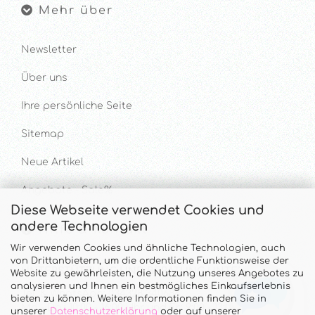
Mehr über
Newsletter
Über uns
Ihre persönliche Seite
Sitemap
Neue Artikel
Angebote - Sale%
Diese Webseite verwendet Cookies und
andere Technologien
Hilfe & Kontakt
Wir verwenden Cookies und ähnliche Technologien, auch
von Drittanbietern, um die ordentliche Funktionsweise der
UNTERSTÜTZUNG UND BERATUNG UNTER
Website zu gewährleisten, die Nutzung unseres Angebotes zu
analysieren und Ihnen ein bestmögliches Einkaufserlebnis
Tel. & WhatsApp: 034328 340688
bieten zu können. Weitere Informationen finden Sie in
Mo - Do.: 10:00 - 16:00 Uhr und Fr.: 9:00 - 13:00 Uhr
unserer
Datenschutzerklärung
oder auf unserer