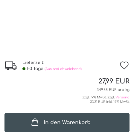
Lieferzeit:
I
1-3 Tage
(Ausland abweichend)
d
27,99 EUR
W
349,88 EUR pro kg
zzgl. 19% MwSt. zzgl.
Versand
33,31 EUR inkl. 19% MwSt.
In den Warenkorb