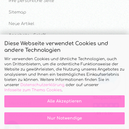
Ihre persönliche Seite
Sitemap
Neue Artikel
Angebote - Sale%
Diese Webseite verwendet Cookies und
andere Technologien
Hilfe & Kontakt
Wir verwenden Cookies und ähnliche Technologien, auch
von Drittanbietern, um die ordentliche Funktionsweise der
UNTERSTÜTZUNG UND BERATUNG UNTER
Website zu gewährleisten, die Nutzung unseres Angebotes zu
analysieren und Ihnen ein bestmögliches Einkaufserlebnis
Tel. & WhatsApp: 034328 340688
bieten zu können. Weitere Informationen finden Sie in
Mo - Do.: 10:00 - 16:00 Uhr und Fr.: 9:00 - 13:00 Uhr
unserer
Datenschutzerklärung
oder auf unserer
Infoseite zum Thema Cookies
.
Callback Service
Alle Akzeptieren
Merkzettel
Kontaktformular
Nur Notwendige
Onlineshop
by Gambio.de © 2026 Gambio Themes
Xycons