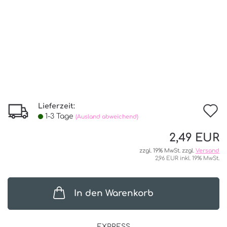
Lieferzeit:
I
1-3 Tage
(Ausland abweichend)
d
2,49 EUR
W
zzgl. 19% MwSt. zzgl.
Versand
2,96 EUR inkl. 19% MwSt.
In den Warenkorb
EXPRESS