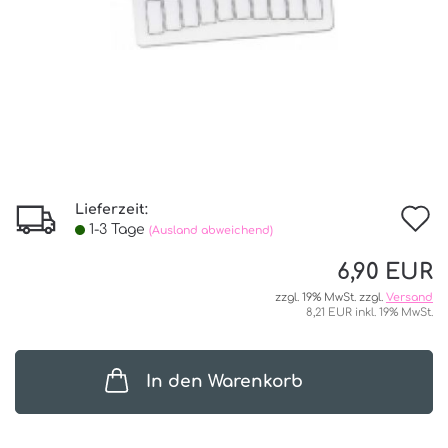
Lieferzeit:
I
1-3 Tage
(Ausland abweichend)
d
6,90 EUR
W
zzgl. 19% MwSt. zzgl.
Versand
8,21 EUR inkl. 19% MwSt.
In den Warenkorb