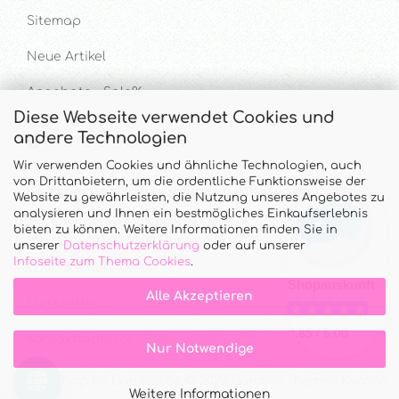
Sitemap
Neue Artikel
Angebote - Sale%
Diese Webseite verwendet Cookies und
andere Technologien
Hilfe & Kontakt
Wir verwenden Cookies und ähnliche Technologien, auch
von Drittanbietern, um die ordentliche Funktionsweise der
UNTERSTÜTZUNG UND BERATUNG UNTER
Website zu gewährleisten, die Nutzung unseres Angebotes zu
analysieren und Ihnen ein bestmögliches Einkaufserlebnis
Tel. & WhatsApp: 034328 340688
bieten zu können. Weitere Informationen finden Sie in
Mo - Do.: 10:00 - 16:00 Uhr und Fr.: 9:00 - 13:00 Uhr
unserer
Datenschutzerklärung
oder auf unserer
Infoseite zum Thema Cookies
.
Callback Service
Alle Akzeptieren
Merkzettel
Kontaktformular
Nur Notwendige
Onlineshop
by Gambio.de © 2026 Gambio Themes
Xycons
Weitere Informationen
Cookie Einstellungen