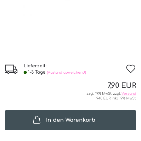
Lieferzeit:
I
1-3 Tage
(Ausland abweichend)
d
7,90 EUR
W
zzgl. 19% MwSt. zzgl.
Versand
9,40 EUR inkl. 19% MwSt.
In den Warenkorb