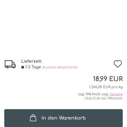
Lieferzeit:
I
1-3 Tage
(Ausland abweichend)
d
18,99 EUR
W
1.266,00 EUR pro kg
zzgl. 19% MwSt. zzgl.
Versand
22,60 EUR inkl. 19% MwSt.
In den Warenkorb