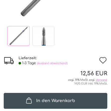
Lieferzeit:
I
1-3 Tage
(Ausland abweichend)
d
12,56 EUR
W
zzgl. 19% MwSt. zzgl.
Versand
14,95 EUR inkl. 19% MwSt.
In den Warenkorb