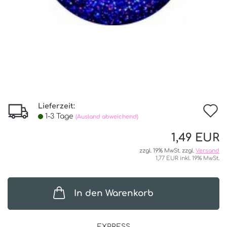
Lieferzeit:
I
1-3 Tage
(Ausland abweichend)
d
1,49 EUR
W
zzgl. 19% MwSt. zzgl.
Versand
1,77 EUR inkl. 19% MwSt.
In den Warenkorb
EXPRESS