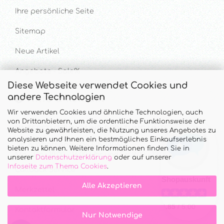
Ihre persönliche Seite
Sitemap
Neue Artikel
Angebote - Sale%
Diese Webseite verwendet Cookies und
andere Technologien
Hilfe & Kontakt
Wir verwenden Cookies und ähnliche Technologien, auch
von Drittanbietern, um die ordentliche Funktionsweise der
UNTERSTÜTZUNG UND BERATUNG UNTER
Website zu gewährleisten, die Nutzung unseres Angebotes zu
analysieren und Ihnen ein bestmögliches Einkaufserlebnis
Tel. & WhatsApp: 034328 340688
bieten zu können. Weitere Informationen finden Sie in
Mo - Do.: 10:00 - 16:00 Uhr und Fr.: 9:00 - 13:00 Uhr
unserer
Datenschutzerklärung
oder auf unserer
Infoseite zum Thema Cookies
.
Callback Service
Alle Akzeptieren
Merkzettel
Kontaktformular
Nur Notwendige