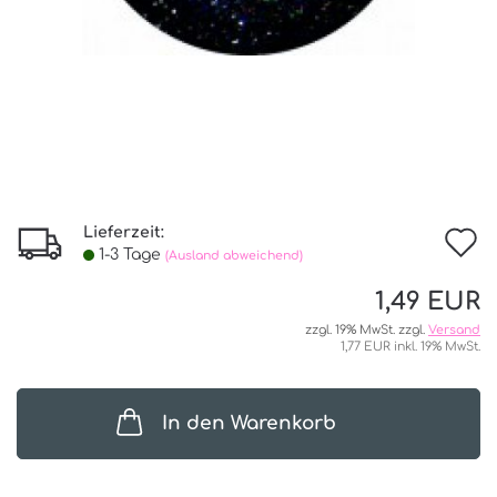
Lieferzeit:
I
1-3 Tage
(Ausland abweichend)
d
1,49 EUR
W
zzgl. 19% MwSt. zzgl.
Versand
1,77 EUR inkl. 19% MwSt.
In den Warenkorb