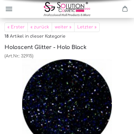
« Erster
« zurück
weiter »
Letzter »
18
Artikel in dieser Kategorie
Holoscent Glitter - Holo Black
(Art.Nr.:
32915
)