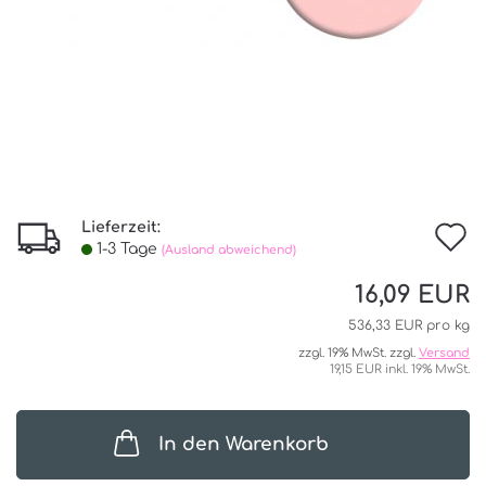
Lieferzeit:
I
1-3 Tage
(Ausland abweichend)
d
16,09 EUR
W
536,33 EUR pro kg
zzgl. 19% MwSt. zzgl.
Versand
19,15 EUR inkl. 19% MwSt.
In den Warenkorb