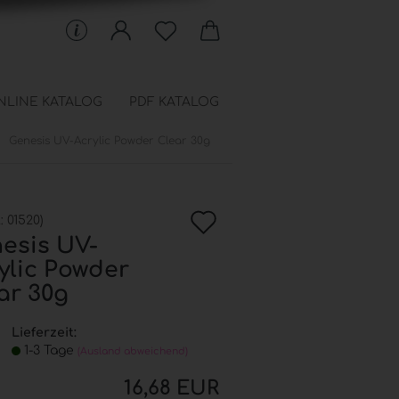
NLINE KATALOG
PDF KATALOG
Genesis UV-Acrylic Powder Clear 30g
 Schablonen anzeigen
en
In
chfüllbeutel
.:
01520
)
onen
esis UV-
die
ylic Powder
Wunschkiste
ar 30g
Lieferzeit:
1-3 Tage
(Ausland abweichend)
16,68 EUR