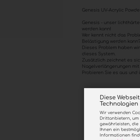
Genesis UV-Acrylic Powde
Genesis - unser lichthärt
werden kann!
Wer kennt nicht das Probl
Belästigung werden kann
Dieses Problem haben wir 
dieses System.
Zusätzlich zeichnet es si
Nagelverlängerungen mit
Probieren Sie es aus und 
Diese Websei
Technologien
Wir verwenden Coo
Drittanbietern, um
gewährleisten, di
Ihnen ein bestmögl
Informationen find