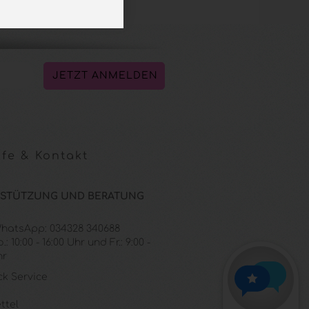
fe & Kontakt
STÜTZUNG UND BERATUNG
 WhatsApp: 034328 340688
: 10:00 - 16:00 Uhr und Fr.: 9:00 -
hr
ck Service
ttel