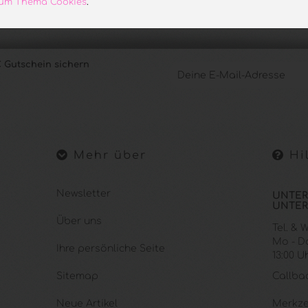
 zum Thema Cookies
.
 Gutschein sichern
Mehr über
Hil
Newsletter
UNTER
UNTER
Über uns
Tel. &
Mo - Do.
Ihre persönliche Seite
13:00 U
Sitemap
Callba
Neue Artikel
Merkze