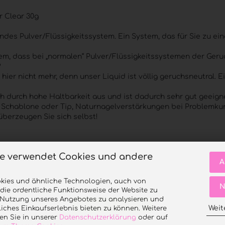
r Clear 30g
endes Pulver/Flüssigkeitssystem. Ein System, das für Sie zu ein
em, dass bei „normalen“ Pulver/Flüssigkeitssystemen der Geru
?
hier nicht mehr, denn unser Liquid ist völlig geruchsneutral. E
ch durch hohe Haltbarkeit aus und ist dadurch sehr gut geeigne
 Schablone oder Tip, Naturnagelverstärkungen bei Problemku
überzeugen Sie sich selbst!
te verwendet Cookies und andere
A
kies und ähnliche Technologien, auch von
N
 die ordentliche Funktionsweise der Website zu
e Nutzung unseres Angebotes zu analysieren und
teilen
Weit
iches Einkaufserlebnis bieten zu können. Weitere
en Sie in unserer
Datenschutzerklärung
oder auf