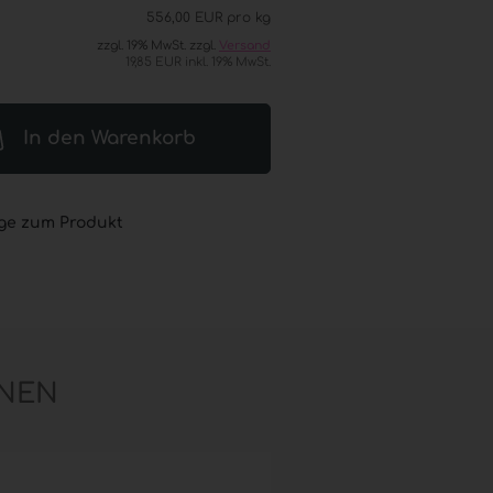
556,00 EUR pro kg
® (GOJO®) anzeigen
zzgl. 19% MwSt. zzgl.
Versand
L® ADVANCED
19,85 EUR inkl. 19% MwSt.
esinfektion
 Seifen
® / GOJO® elektronische
In den Warenkorb
er
L® / GOJO® Sets
L® / GOJO® Zubehör
ge zum Produkt
NEN