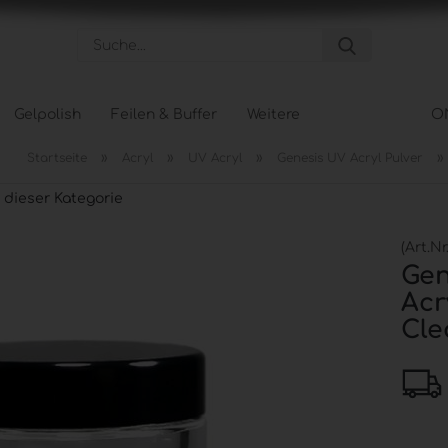
Suche...
Gelpolish
Feilen & Buffer
Weitere
O
»
»
»
»
Startseite
Acryl
UV Acryl
Genesis UV Acryl Pulver
Pflege anzeigen
Tips &
n dieser Kategorie
Hand- und Nagelpflege
Tipbox
Körperpflege
Tip Na
(Art.Nr
Fußpflege
Schabl
Gen
Acr
Cle