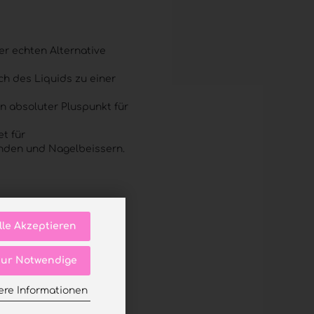
er echten Alternative
ch des Liquids zu einer
in absoluter Pluspunkt für
t für
nden und Nagelbeissern.
lle Akzeptieren
ur Notwendige
ere Informationen