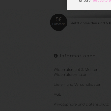
unserer
Infoseite
Jetzt anmelde
n und 5 €
Informationen
Widerrufsrecht & Muster-
Widerrufsformular
Liefer- und Versandkosten
AGB
Privatsphäre und Datenschutz