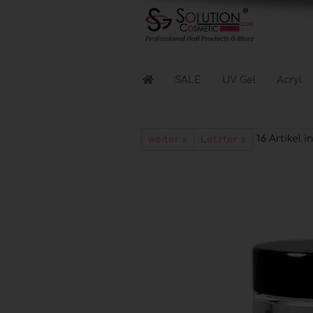
SALE
UV Gel
Acryl
Flüssigkeiten anzeigen
16
Artikel i
weiter »
Letzter »
Reinigen & Entfernen
Nagellacke & Coats
Haftung & Kleber
Elektr. Geräte anzeigen
Lichthärtungsgeräte
Fräser & Zubehör