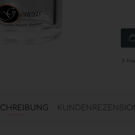
Nailart anzeigen
Purell
Glitter
PUREL
Händed
Strass & Stones
GOJO®
Nail Art Schatz
PURELL
Real Miniature Flowers
Spend
Stickers
PUREL
PUREL
Fra
SCHREIBUNG
KUNDENREZENSIO