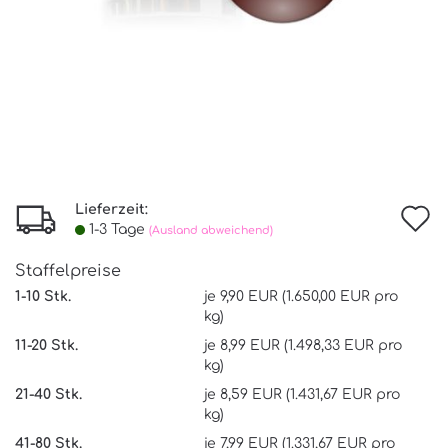
Lieferzeit:
I
1-3 Tage
(Ausland abweichend)
d
Staffelpreise
W
1-10 Stk.
je 9,90 EUR (1.650,00 EUR pro
kg)
11-20 Stk.
je 8,99 EUR (1.498,33 EUR pro
kg)
21-40 Stk.
je 8,59 EUR (1.431,67 EUR pro
kg)
41-80 Stk.
je 7,99 EUR (1.331,67 EUR pro