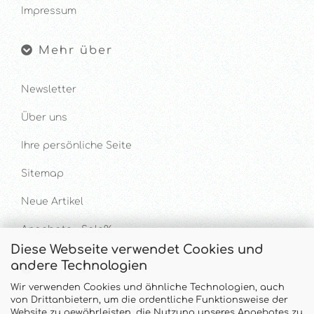
Impressum
Mehr über
Newsletter
Über uns
Ihre persönliche Seite
Sitemap
Neue Artikel
Angebote - Sale%
Diese Webseite verwendet Cookies und
andere Technologien
Hilfe & Kontakt
Wir verwenden Cookies und ähnliche Technologien, auch
von Drittanbietern, um die ordentliche Funktionsweise der
UNTERSTÜTZUNG UND BERATUNG UNTER
Website zu gewährleisten, die Nutzung unseres Angebotes zu