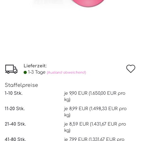
Lieferzeit:
I
1-3 Tage
(Ausland abweichend)
d
Staffelpreise
W
1-10 Stk.
je 9,90 EUR (1.650,00 EUR pro
kg)
11-20 Stk.
je 8,99 EUR (1.498,33 EUR pro
kg)
21-40 Stk.
je 8,59 EUR (1.431,67 EUR pro
kg)
41-80 Stk.
je 7,99 EUR (1.331,67 EUR pro