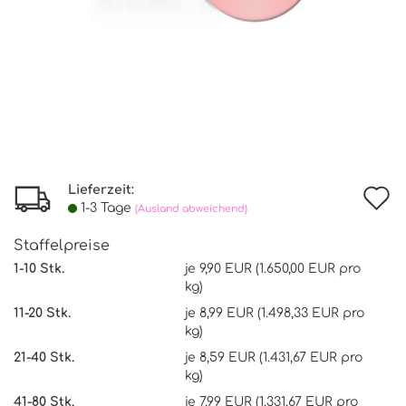
Lieferzeit:
I
1-3 Tage
(Ausland abweichend)
d
Staffelpreise
W
1-10 Stk.
je 9,90 EUR (1.650,00 EUR pro
kg)
11-20 Stk.
je 8,99 EUR (1.498,33 EUR pro
kg)
21-40 Stk.
je 8,59 EUR (1.431,67 EUR pro
kg)
41-80 Stk.
je 7,99 EUR (1.331,67 EUR pro