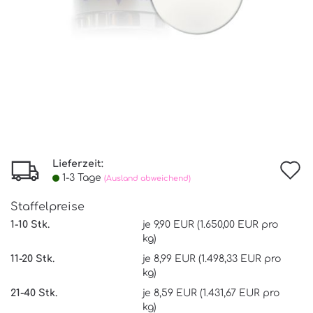
Lieferzeit:
I
1-3 Tage
(Ausland abweichend)
d
Staffelpreise
W
1-10 Stk.
je 9,90 EUR (1.650,00 EUR pro
kg)
11-20 Stk.
je 8,99 EUR (1.498,33 EUR pro
kg)
21-40 Stk.
je 8,59 EUR (1.431,67 EUR pro
kg)