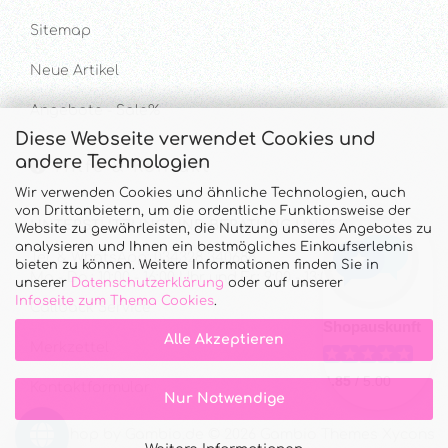
Sitemap
Neue Artikel
Angebote - Sale%
Diese Webseite verwendet Cookies und
andere Technologien
Hilfe & Kontakt
Wir verwenden Cookies und ähnliche Technologien, auch
von Drittanbietern, um die ordentliche Funktionsweise der
UNTERSTÜTZUNG UND BERATUNG UNTER
Website zu gewährleisten, die Nutzung unseres Angebotes zu
analysieren und Ihnen ein bestmögliches Einkaufserlebnis
Tel. & WhatsApp: 034328 340688
bieten zu können. Weitere Informationen finden Sie in
Mo - Do.: 10:00 - 16:00 Uhr und Fr.: 9:00 - 13:00 Uhr
unserer
Datenschutzerklärung
oder auf unserer
Infoseite zum Thema Cookies
.
Callback Service
Alle Akzeptieren
Merkzettel
Kontaktformular
Nur Notwendige
Onlineshop
by Gambio.de © 2026 Gambio Themes
Xycons