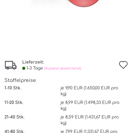
Lieferzeit:
I
1-3 Tage
(Ausland abweichend)
d
Staffelpreise
W
1-10 Stk.
je 9,90 EUR (1.650,00 EUR pro
kg)
11-20 Stk.
je 8,99 EUR (1.498,33 EUR pro
kg)
21-40 Stk.
je 8,59 EUR (1.431,67 EUR pro
kg)
41-80 Stk.
je 7,99 EUR (1.331,67 EUR pro