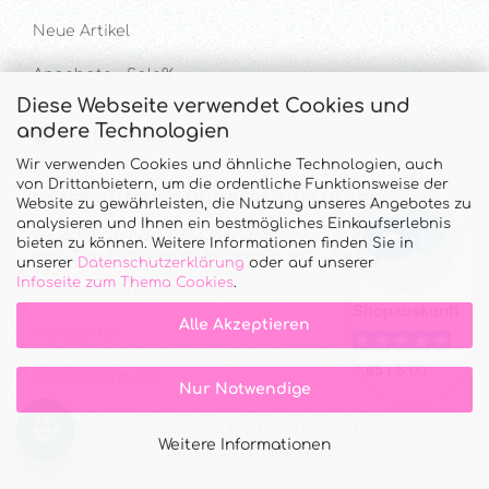
Neue Artikel
Angebote - Sale%
Diese Webseite verwendet Cookies und
andere Technologien
Hilfe & Kontakt
Wir verwenden Cookies und ähnliche Technologien, auch
von Drittanbietern, um die ordentliche Funktionsweise der
UNTERSTÜTZUNG UND BERATUNG UNTER
Website zu gewährleisten, die Nutzung unseres Angebotes zu
analysieren und Ihnen ein bestmögliches Einkaufserlebnis
Tel. & WhatsApp: 034328 340688
bieten zu können. Weitere Informationen finden Sie in
Mo - Do.: 10:00 - 16:00 Uhr und Fr.: 9:00 - 13:00 Uhr
unserer
Datenschutzerklärung
oder auf unserer
Infoseite zum Thema Cookies
.
Callback Service
Alle Akzeptieren
Merkzettel
Kontaktformular
Nur Notwendige
Onlineshop
by Gambio.de © 2026 Gambio Themes
Xycons
Weitere Informationen
Cookie Einstellungen