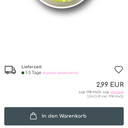
Lieferzeit:
I
1-3 Tage
(Ausland abweichend)
d
2,99 EUR
W
zzgl. 19% MwSt. zzgl.
Versand
3,56 EUR inkl. 19% MwSt.
In den Warenkorb