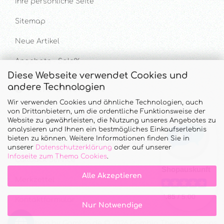
Ihre persönliche Seite
Sitemap
Neue Artikel
Angebote - Sale%
Diese Webseite verwendet Cookies und
andere Technologien
Hilfe & Kontakt
Wir verwenden Cookies und ähnliche Technologien, auch
von Drittanbietern, um die ordentliche Funktionsweise der
UNTERSTÜTZUNG UND BERATUNG UNTER
Website zu gewährleisten, die Nutzung unseres Angebotes zu
analysieren und Ihnen ein bestmögliches Einkaufserlebnis
Tel. & WhatsApp: 034328 340688
bieten zu können. Weitere Informationen finden Sie in
Mo - Do.: 10:00 - 16:00 Uhr und Fr.: 9:00 - 13:00 Uhr
unserer
Datenschutzerklärung
oder auf unserer
Infoseite zum Thema Cookies
.
Callback Service
Alle Akzeptieren
Merkzettel
Kontaktformular
Nur Notwendige
Onlineshop
by Gambio.de © 2026 Gambio Themes
Xycons