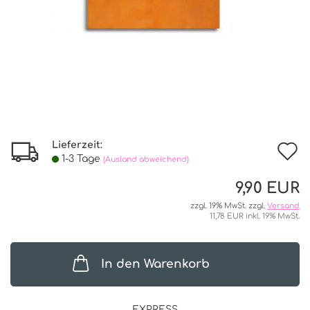
Lieferzeit:
I
1-3 Tage
(Ausland abweichend)
d
9,90 EUR
W
zzgl. 19% MwSt. zzgl.
Versand
11,78 EUR inkl. 19% MwSt.
In den Warenkorb
EXPRESS