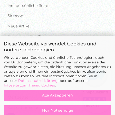
Ihre persönliche Seite
Sitemap
Neue Artikel
Angebote - Sale%
Diese Webseite verwendet Cookies und
andere Technologien
Hilfe & Kontakt
Wir verwenden Cookies und ähnliche Technologien, auch
von Drittanbietern, um die ordentliche Funktionsweise der
UNTERSTÜTZUNG UND BERATUNG UNTER
Website zu gewährleisten, die Nutzung unseres Angebotes zu
analysieren und Ihnen ein bestmögliches Einkaufserlebnis
Tel. & WhatsApp: 034328 340688
bieten zu können. Weitere Informationen finden Sie in
Mo - Do.: 10:00 - 16:00 Uhr und Fr.: 9:00 - 13:00 Uhr
unserer
Datenschutzerklärung
oder auf unserer
Infoseite zum Thema Cookies
.
Callback Service
Alle Akzeptieren
Merkzettel
Kontaktformular
Nur Notwendige