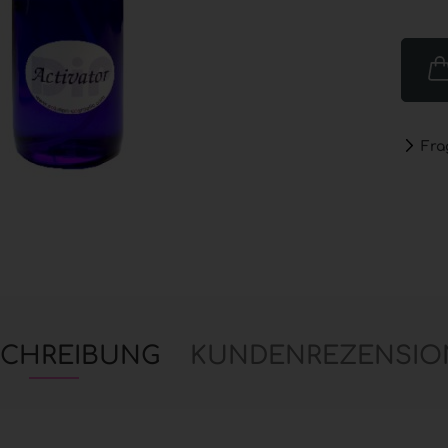
Nailart anzeigen
Purell
Glitter
PUREL
Händed
Strass & Stones
GOJO®
Nail Art Schatz
PURELL
Real Miniature Flowers
Spend
Fra
Stickers
PUREL
PUREL
SCHREIBUNG
KUNDENREZENSIO