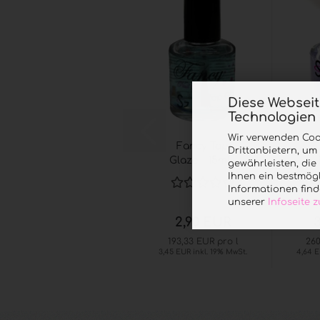
Diese Websei
Technologien
Wir verwenden Coo
Fancy Top
Drittanbietern, um
Glaze - 15ml...
gewährleisten, di
Ihnen ein bestmögl
Informationen find
unserer
Infoseite
2,90 EUR
193,33 EUR pro l
260
3,45 EUR inkl. 19% MwSt.
4,64 E