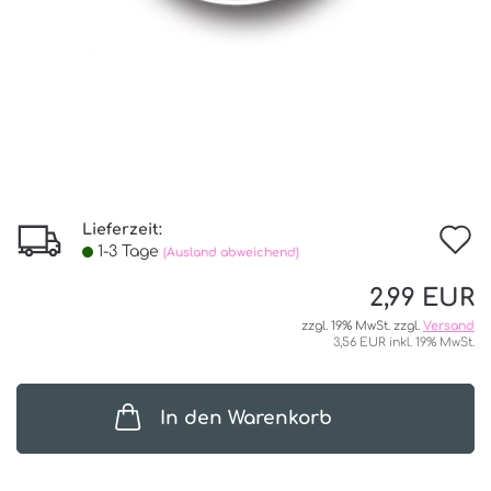
Lieferzeit:
I
1-3 Tage
(Ausland abweichend)
d
2,99 EUR
W
zzgl. 19% MwSt. zzgl.
Versand
3,56 EUR inkl. 19% MwSt.
In den Warenkorb