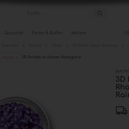
Suche...
Gelpolish
Feilen & Buffer
Weitere
O
»
»
»
»
Startseite
Nailart
Glitter
3D Effect Glitter Rhombus
Pflege anzeigen
Tips &
15
Artikel in dieser Kategorie
Letzter »
Hand- und Nagelpflege
Tipbox
Körperpflege
Tip Na
(Art.Nr
Fußpflege
Schabl
3D 
Rho
Rai