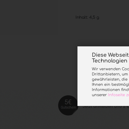
Inhalt: 4,5 g
Diese Websei
Technologien
Wir verwenden Coo
Drittanbietern, um
gewährleisten, di
Ihnen ein bestmögl
Informationen find
unserer
Infoseite
Jetzt anmelde
n und 5 €