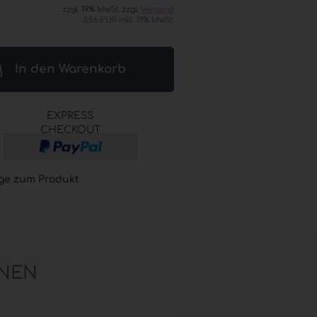
zzgl. 19% MwSt. zzgl.
Versand
® (GOJO®) anzeigen
3,56 EUR inkl. 19% MwSt.
L® ADVANCED
esinfektion
 Seifen
In den Warenkorb
® / GOJO® elektronische
er
L® / GOJO® Sets
EXPRESS
CHECKOUT
L® / GOJO® Zubehör
ge zum Produkt
NEN