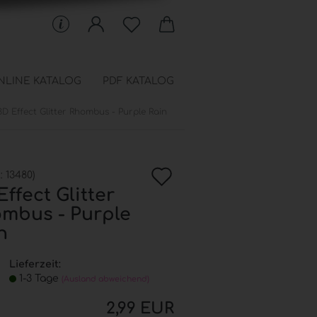
NLINE KATALOG
PDF KATALOG
3D Effect Glitter Rhombus - Purple Rain
 Schablonen anzeigen
en
In
chfüllbeutel
.:
13480
)
onen
Effect Glitter
die
mbus - Purple
Wunschkiste
n
Lieferzeit:
1-3 Tage
(Ausland abweichend)
2,99 EUR