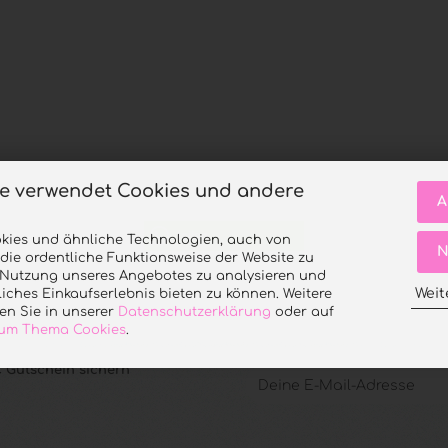
te verwendet Cookies und andere
A
teilen
kies und ähnliche Technologien, auch von
N
 die ordentliche Funktionsweise der Website zu
e Nutzung unseres Angebotes zu analysieren und
Weit
iches Einkaufserlebnis bieten zu können. Weitere
en Sie in unserer
Datenschutzerklärung
oder auf
 zum Thema Cookies
.
 Gutschein sichern