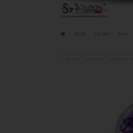
SALE
UV Gel
Acryl
Flüssigkeiten anzeigen
« Erster
« zurück
weiter »
Reinigen & Entfernen
Nagellacke & Coats
Haftung & Kleber
Elektr. Geräte anzeigen
Lichthärtungsgeräte
Fräser & Zubehör